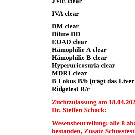
JME clear
IVA clear
DM clear
Dilute DD
EOAD clear
Hämophilie A clear
Hämophilie B clear
Hyperuricosuria clear
MDR1 clear
B Lokus B/b (trägt das Liver
Ridgetest R/r
Zuchtzulassung am 18.04.20
Dr. Steffen Schock:
Wesensbeurteilung: alle 8 a
bestanden, Zusatz Schusstest: