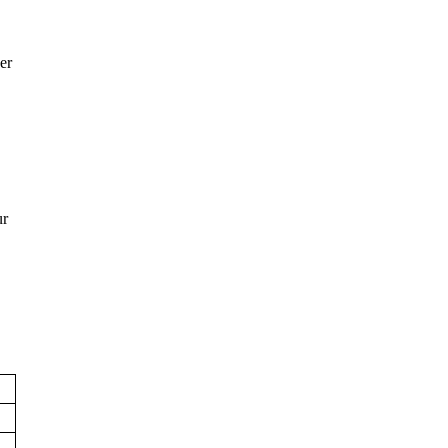
er
ur