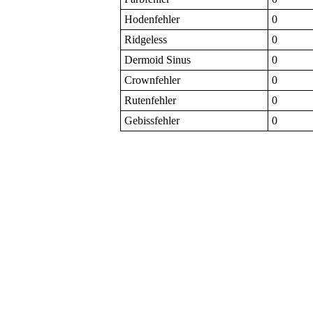
Hodenfehler
0
Ridgeless
0
Dermoid Sinus
0
Crownfehler
0
Rutenfehler
0
Gebissfehler
0