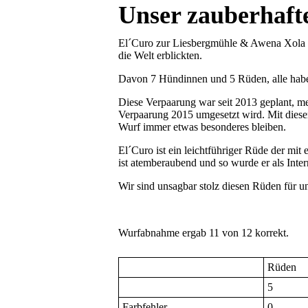
Unser zauberhaft
El´Curo zur Liesbergmühle & Awena Xola o
die Welt erblickten.
Davon 7 Hündinnen und 5 Rüden, alle hab
Diese Verpaarung war seit 2013 geplant, m
Verpaarung 2015 umgesetzt wird. Mit diese
Wurf immer etwas besonderes bleiben.
El´Curo ist ein leichtführiger Rüde der mi
ist atemberaubend und so wurde er als Inte
Wir sind unsagbar stolz diesen Rüden für u
Wurfabnahme ergab 11 von 12 korrekt.
Rüden
5
Farbfehler
0