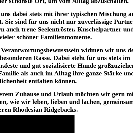
der schönste Ort, um vom Alltag abzuschalten.
uns dabei stets mit ihrer typischen Mischung a
 Sie sind für uns nicht nur zuverlässige Partne
ern auch treue Seelentröster, Kuschelpartner un
vieler schöner Familienmomente.
d Verantwortungsbewusstsein widmen wir uns d
besonderen Rasse. Dabei steht für uns stets im
sfeste und gut sozialisierte Hunde großzuziehe
Familie als auch im Alltag ihre ganze Stärke un
ichenheit entfalten können.
serem Zuhause und Urlaub möchten wir gern mi
igen, wie wir leben, lieben und lachen, gemeinsa
eren Rhodesian Ridgebacks.